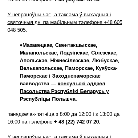
У непрацоўны час, а таксама ў выхадныя і
святочныя дні па мабільным тэлефоне +48 605
048 505.
♦
Мазавецкае, Свентакшыскае,
Малапольскае, Лодзінскае, Сілезскае,
Апольскае, Ніжнесілезскае, Любускае,
Велькапольскае, Паморскае, Куяўска-
Паморскае і Заходнепаморскае
ваяводства —
консульскі аддзел
Пасольства Рэспублікі Беларусь у
Рэспубліцы Польшча.
панядзелак-пятніца з 8:00 да 12:00 і з 13:00 да
16:00 па тэлефоне
+ 48 (22) 742 07 20.
У непрацоўны час, а таксама ў выхадныя і