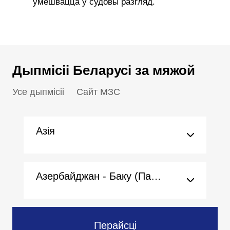
ўмешвацца у судовы разгляд.
Дыпмісіі Беларусі за мяжой
Усе дыпмісіі
Сайт МЗС
Азія
Азербайджан - Баку (Пасольства)
Перайсці