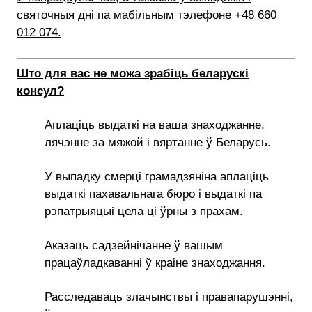
святочныя дні па мабільным тэлефоне +48 660
012 074.
Што для вас не можа зрабіць беларускі
консул?
Аплаціць выдаткі на ваша знаходжанне,
лячэнне за мяжой і вяртанне ў Беларусь.
У выпадку смерці грамадзяніна аплаціць
выдаткі пахавальнага бюро і выдаткі па
рэпатрыяцыі цела ці ўрны з прахам.
Аказаць садзейнічанне ў вашым
працаўладкаванні ў краіне знаходжання.
Расследаваць злачынствы і правапарушэнні,