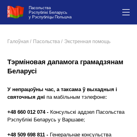
Пасольства
Рэспублікі Беларусь
у Рэспубліцы Польшча
Галоўная /
Пасольства /
Экстренная помощь
Тэрміновая дапамога грамадзянам
Беларусі
У непрацоўны час, а таксама ў выхадныя і
святочныя дні
па мабільным тэлефоне
:
+48 660 012 074 -
Консульскі аддзел Пасольства
Рэспублікі Беларусь у Варшаве;
+48 509 698 811 -
Генеральнае консульства