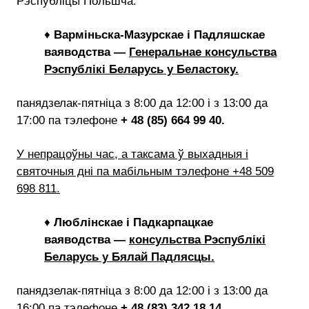
Рэспубліцы Польшча:
♦
Варміньска-Мазурскае і Падляшскае
ваяводства —
Генеральнае консульства
Рэспублікі Беларусь у Беластоку
.
панядзелак-пятніца з 8:00 да 12:00 і з 13:00 да
17:00 па тэлефоне
+ 48 (85) 664 99 40.
У непрацоўны час, а таксама ў выхадныя і
святочныя дні па мабільным тэлефоне +48 509
698 811.
♦
Люблінскае і Падкарпацкае
ваяводства —
консульства Рэспублікі
Беларусь у Бялай Падлясцы.
панядзелак-пятніца з 8:00 да 12:00 і з 13:00 да
16:00 па тэлефоне
+ 48 (83) 342 18 14.