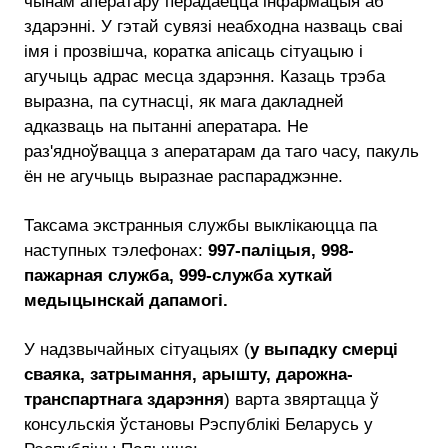
чынам аператару перадаецца інфармацыя аб
здарэнні. У гэтай сувязі неабходна назваць сваi
імя і прозвішча, коратка апісаць сітуацыю і
агучыць адрас месца здарэння. Казаць трэба
выразна, па сутнасці, як мага дакладней
адказваць на пытанні аператара. Не
раз'ядноўвацца з аператарам да таго часу, пакуль
ён не агучыць выразнае распараджэнне.
Таксама экстранныя службы выклікаюцца па
наступных тэлефонах:
997-паліцыя, 998-
пажарная служба, 999-служба хуткай
медыцынскай дапамогі.
У надзвычайных сітуацыях (
у выпадку смерці
сваяка, затрымання, арышту, дарожна-
транспартнага здарэння
) варта звяртацца ў
консульскія ўстановы Рэспублікі Беларусь у