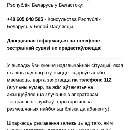
Рэспублікі Беларусь у Беластоку;
+48 605 048 505 -
Консульства Рэспублікі
Беларусь у Бялай Падлясцы.
Даведачная інфармацыя па тэлефоне
экстраннай сувязі не прадастаўляецца!
У выпадку ўзнікнення надзвычайнай сітуацыі, якая
ставіць пад пагрозу жыццё, здароўе альбо
маёмасць, варта звяртацца
па тэлефоне 112
(агульны нумар, па якім аўтаматычна
ажыццяўляецца злучэнне з аператарам
экстранных службаў, тэрытарыяльна
размешчаных найбольш блізка да абаненту).
Шпаркасць рэагавання залежыць ад таго, якім