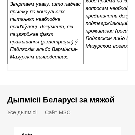
ходе приема по кон
Звяртаем увагу, што падчас
вопросам необходи
прыёму па консульскіх
предъявлять докум
пытаннях неабходна
подтверждающий ф
прад'яўляць дакумент, які
проживания (регист
пацвярджае факт
Подляском либо Вар
пражывання (рэгістрацыі) ў
Мазурском воеводст
Падляскім альбо Вармінска-
Мазурскім ваяводствах.
Дыпмісіі Беларусі за мяжой
Усе дыпмісіі
Сайт МЗС