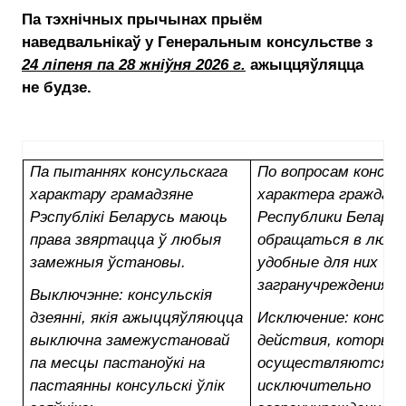
Па тэхнічных прычынах прыём
наведвальнікаў у Генеральным консульстве з
24 ліпеня па 28 жніўня 2026 г.
ажыццяўляцца
не будзе.
Па пытаннях консульскага
По вопросам консул
характару грамадзяне
характера граждан
Рэспублікі Беларусь маюць
Республики Беларус
права звяртацца ў любыя
обращаться в люб
замежныя ўстановы.
удобные для них
загранучреждения.
Выключэнне: консульскія
дзеянні, якія ажыццяўляюцца
Исключение: консул
выключна замежустановай
действия, которые
па месцы пастаноўкі на
осуществляются
пастаянны консульскі ўлік
исключительно