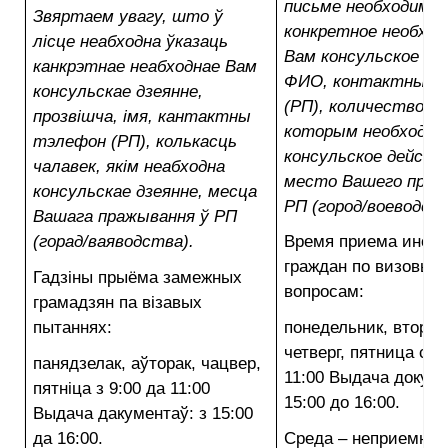
письме необходимо 
Звяртаем увагу, што ў
конкретное необход
лісце неабходна ўказаць
Вам консульское де
канкрэтнае неабходнае Вам
ФИО, контактный 
консульскае дзеянне,
(РП), количество че
прозвішча, імя, кантактны
которым необходим
тэлефон (РП), колькасць
консульское действ
чалавек, якім неабходна
место Вашего прож
консульскае дзеянне, месца
РП (город/воеводств
Вашага пражывання ў РП
(горад/ваяводства).
Время приема инос
граждан по визовым
Гадзіны прыёма замежных
вопросам:
грамадзян па візавых
пытаннях:
понедельник, вторни
четверг, пятница с 9
панядзелак, аўторак, чацвер,
11:00 Выдача докуме
пятніца з 9:00 да 11:00
15:00 до 16:00.
Выдача дакументаў: з 15:00
да 16:00.
Среда – неприемный