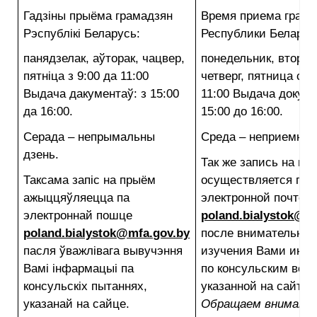
Гадзіны прыёма грамадзян
Время приема гражд
Рэспублікі Беларусь:
Республики Беларус
панядзелак, аўторак, чацвер,
понедельник, вторни
пятніца з 9:00 да 11:00
четверг, пятница с 9
Выдача дакументаў: з 15:00
11:00 Выдача докуме
да 16:00.
15:00 до 16:00.
Серада – непрымальны
Среда – неприемный
дзень.
Так же запись на пр
Таксама запіс на прыём
осуществляется по
ажыццяўляецца па
электронной почте
электроннай пошце
poland.bialystok@m
poland.bialystok@mfa.gov.by
после внимательног
пасля ўважлівага вывучэння
изучения Вами инф
Вамі інфармацыі па
по консульским воп
консульскіх пытаннях,
указанной на сайте.
указанай на сайце.
Обращаем внимание