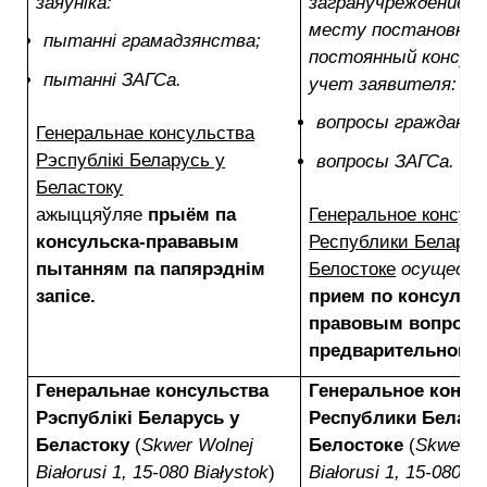
заяўніка:
загранучреждением 
месту постановки 
пытанні грамадзянства;
постоянный консул
пытанні ЗАГСа.
учет заявителя:
вопросы гражданст
Генеральнае консульства
Рэспублікі Беларусь у
вопросы ЗАГСа.
Беластоку
ажыццяўляе
прыём па
Генеральное консул
консульска-прававым
Республики Беларус
пытанням па папярэднім
Белостоке
осущест
запісе.
прием по консульс
правовым вопроса
предварительной з
Генеральнае консульства
Генеральное консу
Рэспублікі Беларусь у
Республики Белару
Беластоку
(
Skwer Wolnej
Белостоке
(
Skwer W
Białorusi 1, 15-080 Białystok
)
Białorusi 1, 15-080 Bi