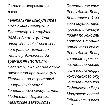
Серада – непрымальны
Генеральное консул
дзень.
Республики Беларус
Белостоке с 1 январ
Генеральнае консульства
года осуществляет
Рэспублікі Беларусь у
предварительную за
Беластоку з 1 студзеня
прием по консульск
2026 года ажыццяўляе
вопросам только в
папярэдні запіс і прыём па
отношении граждан
консульскіх пытаннях
Республики Беларус
толькі ў дачыненні да
которые временно 
грамадзян Рэспублікі
постоянно прожива
Беларусь, якія часова альбо
Польше на террито
пастаянна пражываюць у
консульского округа
Польшчы на тэрыторыі
Генерального консу
консульскай акругі
Подляское и Вармин
Генеральнага консульства –
Мазурское воеводст
Падляскае і Вармінска-
Обращаем внимание
Мазурскае ваяводствы.