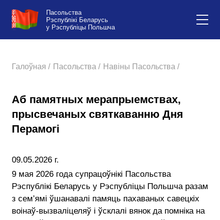
Пасольства
Рэспублікі Беларусь
у Рэспубліцы Польшча
Галоўная /
Пасольства /
Навіны Пасольства /
Аб памятных мерапрыемствах,
прысвечаных святкаванню Дня
Перамогі
09.05.2026 г.
9 мая 2026 года супрацоўнікі Пасольства
Рэспублікі Беларусь у Рэспубліцы Польшча разам
з сем’ямі ўшанавалі памяць пахаваных савецкіх
воінаў-вызваліцеляў і ўсклалі вянок да помніка на