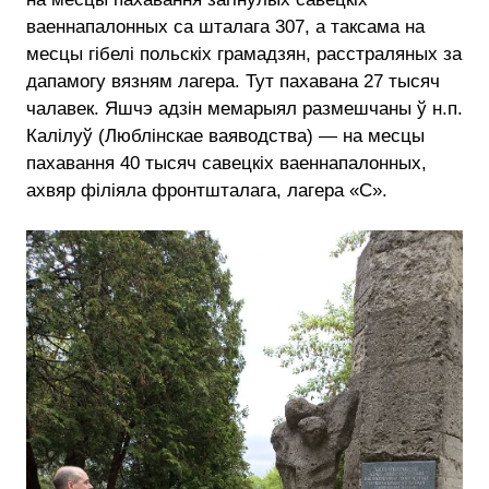
ваеннапалонных са шталага 307, а таксама на
месцы гібелі польскіх грамадзян, расстраляных за
дапамогу вязням лагера. Тут пахавана 27 тысяч
чалавек. Яшчэ адзін мемарыял размешчаны ў н.п.
Калілуў (Люблінскае ваяводства) — на месцы
пахавання 40 тысяч савецкіх ваеннапалонных,
ахвяр філіяла фронтшталага, лагера «С».