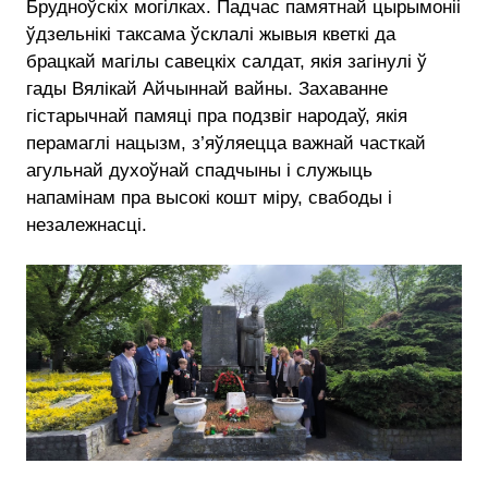
Брудноўскіх могілках. Падчас памятнай цырымоніі
ўдзельнікі таксама ўсклалі жывыя кветкі да
брацкай магілы савецкіх салдат, якія загінулі ў
гады Вялікай Айчыннай вайны. Захаванне
гістарычнай памяці пра подзвіг народаў, якія
перамаглі нацызм, з’яўляецца важнай часткай
агульнай духоўнай спадчыны і служыць
напамінам пра высокі кошт міру, свабоды і
незалежнасці.