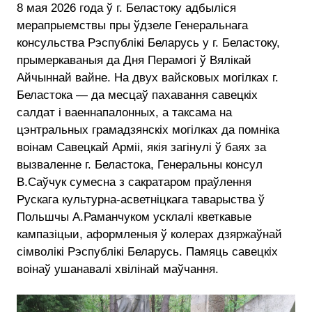
8 мая 2026 года ў г. Беластоку адбыліся
мерапрыемствы пры ўдзеле Генеральнага
консульства Рэспублікі Беларусь у г. Беластоку,
прымеркаваныя да Дня Перамогі ў Вялікай
Айчыннай вайне. На двух вайсковых могілках г.
Беластока — да месцаў пахавання савецкіх
салдат і ваеннапалонных, а таксама на
цэнтральных грамадзянскіх могілках да помніка
воінам Савецкай Арміі, якія загінулі ў баях за
вызваленне г. Беластока, Генеральны консул
В.Саўчук сумесна з сакратаром праўлення
Рускага культурна-асветніцкага таварыства ў
Польшчы А.Раманчуком усклалі кветкавые
кампазіцыи, аформленыя ў колерах дзяржаўнай
сімволікі Рэспублікі Беларусь. Памяць савецкіх
воінаў ушанавалі хвілінай маўчання.