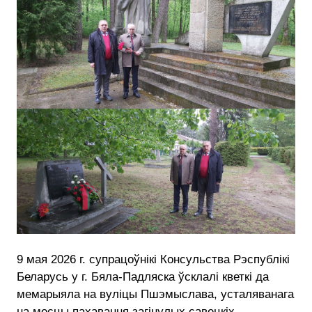
9 мая 2026 г. супрацоўнікі Консульства Рэспублікі
Беларусь у г. Бяла-Падляска ўсклалі кветкі да
мемарыяла на вуліцы Пшэмыслава, усталяванага
на месцы пахавання загінулых савецкіх